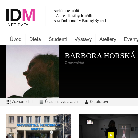
Úvod
Diela
Študenti
Výstavy
Ateliéry
Event
BARBORA HORSKÁ
Transmédiá
Zoznam diel
Účasť na výstavách
O autorovi