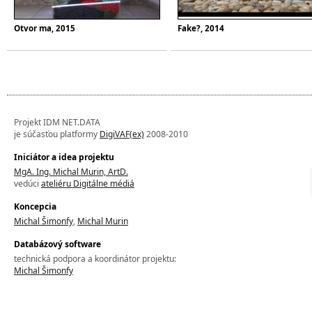
Otvor ma, 2015
Fake?, 2014
Projekt IDM NET.DATA
je súčasťou platformy
DigiVAF(ex)
2008-2010
Iniciátor a idea projektu
MgA. Ing. Michal Murin, ArtD.
vedúci
ateliéru Digitálne médiá
Koncepcia
Michal Šimonfy
,
Michal Murin
Databázový software
technická podpora a koordinátor projektu:
Michal Šimonfy