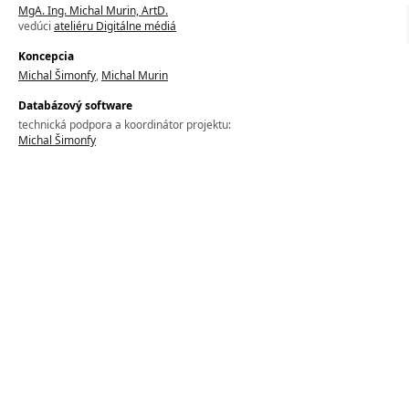
MgA. Ing. Michal Murin, ArtD.
vedúci
ateliéru Digitálne médiá
Koncepcia
Michal Šimonfy
,
Michal Murin
Databázový software
technická podpora a koordinátor projektu:
Michal Šimonfy