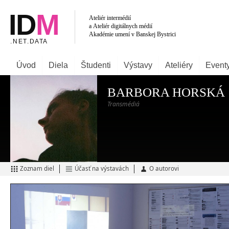
Úvod
Diela
Študenti
Výstavy
Ateliéry
Event
BARBORA HORSKÁ
Transmédiá
Zoznam diel
Účasť na výstavách
O autorovi