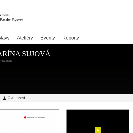
tavy
Ateliéry
Eventy
Reporty
ARÍNA SUJOVÁ
termédia
O autorovi