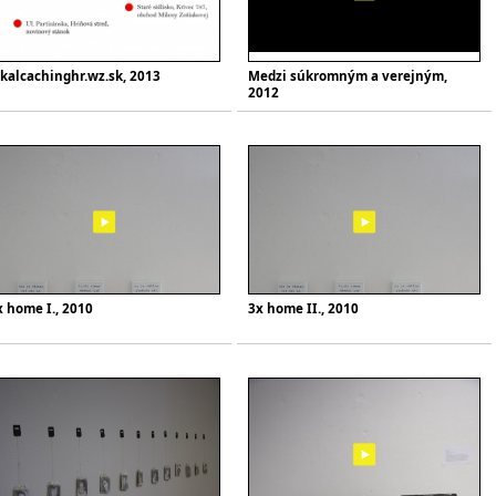
okalcachinghr.wz.sk, 2013
Medzi súkromným a verejným,
2012
x home I., 2010
3x home II., 2010