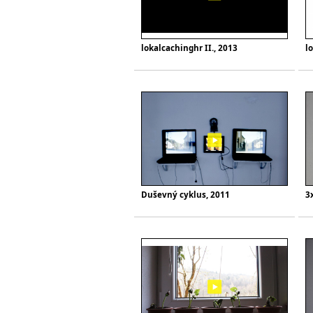
lokalcachinghr II., 2013
l
Duševný cyklus, 2011
3