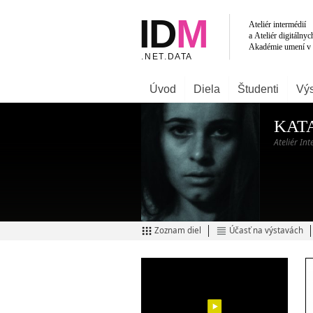
Úvod
Diela
Študenti
Výs
KAT
Ateliér In
Zoznam diel
Účasť na výstavách