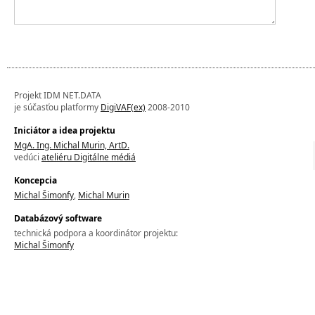
Projekt IDM NET.DATA
je súčasťou platformy
DigiVAF(ex)
2008-2010
Iniciátor a idea projektu
MgA. Ing. Michal Murin, ArtD.
vedúci
ateliéru Digitálne médiá
Koncepcia
Michal Šimonfy
,
Michal Murin
Databázový software
technická podpora a koordinátor projektu:
Michal Šimonfy