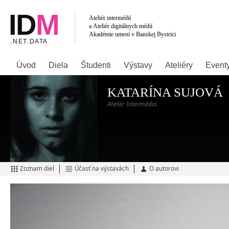
Úvod
Diela
Študenti
Výstavy
Ateliéry
Event
KATARÍNA SUJOVÁ
Ateliér Intermédia
Zoznam diel
Účasť na výstavách
O autorovi