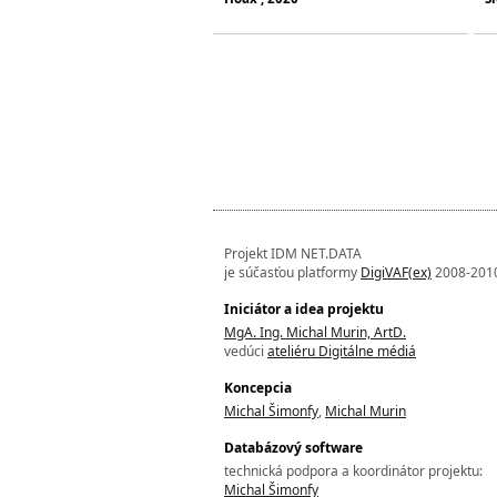
Projekt IDM NET.DATA
je súčasťou platformy
DigiVAF(ex)
2008-201
Iniciátor a idea projektu
MgA. Ing. Michal Murin, ArtD.
vedúci
ateliéru Digitálne médiá
Koncepcia
Michal Šimonfy
,
Michal Murin
Databázový software
technická podpora a koordinátor projektu:
Michal Šimonfy