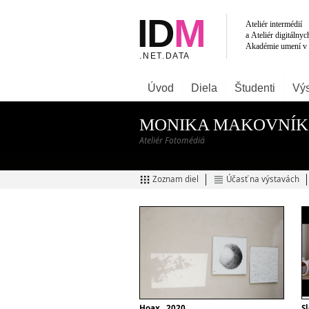
Úvod
Diela
Študenti
Výs
MONIKA MAKOVNÍ
Ateliér Fotomédiá
Zoznam diel
Účasť na výstavách
Hoax , 2020
S