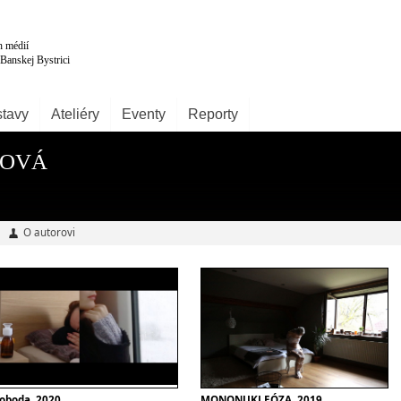
tavy
Ateliéry
Eventy
Reporty
KOVÁ
O autorovi
loboda, 2020
MONONUKLEÓZA, 2019