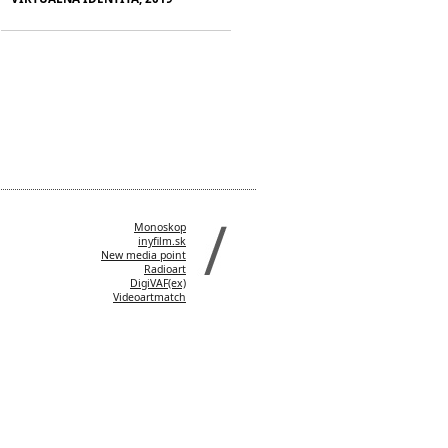
Monoskop
inyfilm.sk
New media point
Radioart
DigiVAF(ex)
Videoartmatch