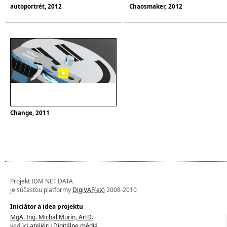
autoportrét, 2012
Chaosmaker, 2012
Change, 2011
Projekt IDM NET.DATA
je súčasťou platformy
DigiVAF(ex)
2008-2010
Iniciátor a idea projektu
MgA. Ing. Michal Murin, ArtD.
vedúci
ateliéru Digitálne médiá