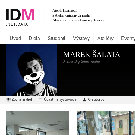
Úvod
Diela
Študenti
Výstavy
Ateliéry
Event
MAREK ŠALATA
Ateliér Digitálne média
Zoznam diel
Účasť na výstavách
O autorovi