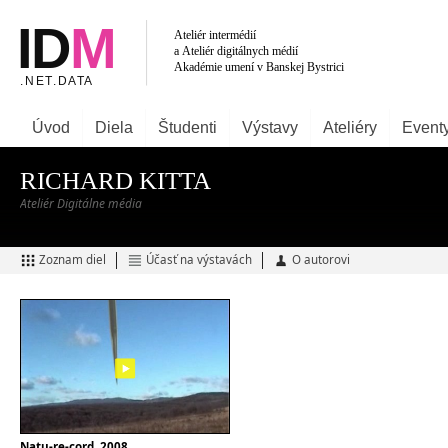
Úvod
Diela
Študenti
Výstavy
Ateliéry
Event
RICHARD KITTA
Ateliér Digitálne média
Zoznam diel
Účasť na výstavách
O autorovi
Natu-re-cord, 2008