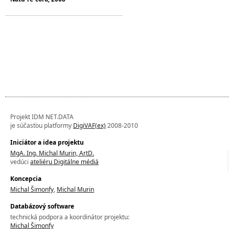
Projekt IDM NET.DATA
je súčasťou platformy
DigiVAF(ex)
2008-2010
Iniciátor a idea projektu
MgA. Ing. Michal Murin, ArtD.
vedúci
ateliéru Digitálne médiá
Koncepcia
Michal Šimonfy
,
Michal Murin
Databázový software
technická podpora a koordinátor projektu:
Michal Šimonfy