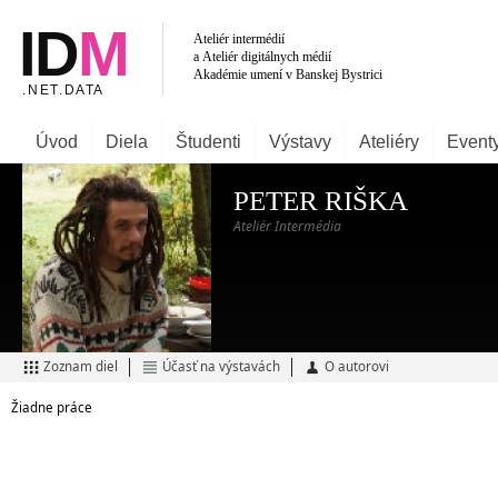
Úvod
Diela
Študenti
Výstavy
Ateliéry
Event
PETER RIŠKA
Ateliér Intermédia
Zoznam diel
Účasť na výstavách
O autorovi
Žiadne práce