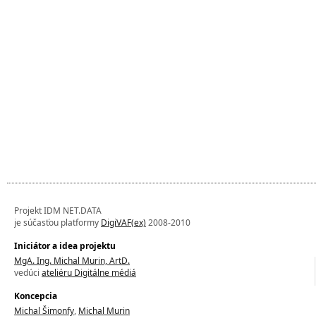
Projekt IDM NET.DATA
je súčasťou platformy
DigiVAF(ex)
2008-2010
Iniciátor a idea projektu
MgA. Ing. Michal Murin, ArtD.
vedúci
ateliéru Digitálne médiá
Koncepcia
Michal Šimonfy
,
Michal Murin