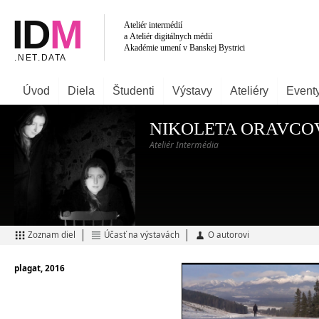
Úvod
Diela
Študenti
Výstavy
Ateliéry
Event
NIKOLETA ORAVCO
Ateliér Intermédia
Zoznam diel
Účasť na výstavách
O autorovi
plagat, 2016