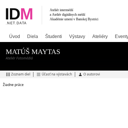
Úvod
Diela
Študenti
Výstavy
Ateliéry
Event
MATÚŠ MAYTAS
Ateliér Fotomédiá
Zoznam diel
Účasť na výstavách
O autorovi
Žiadne práce