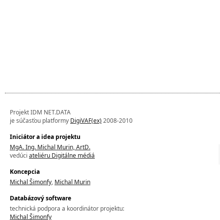
Projekt IDM NET.DATA
je súčasťou platformy
DigiVAF(ex)
2008-2010
Iniciátor a idea projektu
MgA. Ing. Michal Murin, ArtD.
vedúci
ateliéru Digitálne médiá
Koncepcia
Michal Šimonfy
,
Michal Murin
Databázový software
technická podpora a koordinátor projektu:
Michal Šimonfy