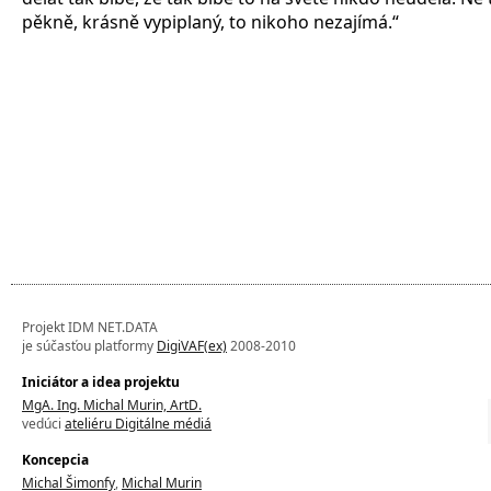
pěkně, krásně vypiplaný, to nikoho nezajímá.“
Projekt IDM NET.DATA
je súčasťou platformy
DigiVAF(ex)
2008-2010
Iniciátor a idea projektu
MgA. Ing. Michal Murin, ArtD.
vedúci
ateliéru Digitálne médiá
Koncepcia
Michal Šimonfy
,
Michal Murin