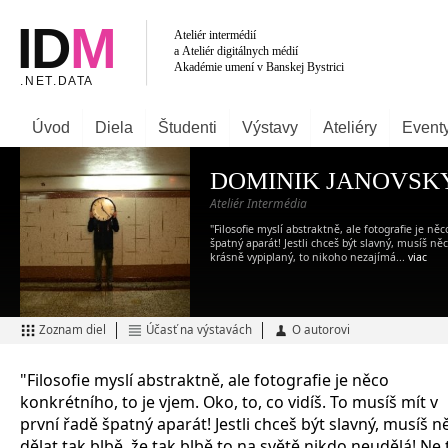
Úvod
Diela
Študenti
Výstavy
Ateliéry
Event
DOMINIK JANOVSK
Ateliér Intermédia
"Filosofie myslí abstraktně, ale fotografie je ně
špatný aparát! Jestli chceš být slavný, musíš ně
krásně vypiplaný, to nikoho nezajímá...
viac
Zoznam diel
Účasť na výstavách
O autorovi
"Filosofie myslí abstraktně, ale fotografie je něco
konkrétního, to je vjem. Oko, to, co vidíš. To musíš mít v
první řadě špatný aparát! Jestli chceš být slavný, musíš n
dělat tak blbě, že tak blbě to na světě nikdo neudělá! Ne 