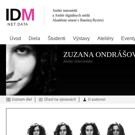
Úvod
Diela
Študenti
Výstavy
Ateliéry
Event
ZUZANA ONDRÁŠO
Ateliér Intermédia
Zoznam diel
Účasť na výstavách
O autorovi