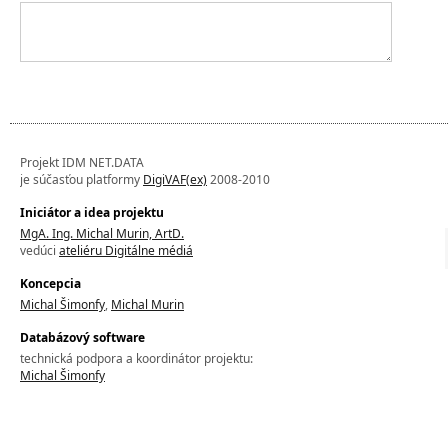
Projekt IDM NET.DATA
je súčasťou platformy
DigiVAF(ex)
2008-2010
Iniciátor a idea projektu
MgA. Ing. Michal Murin, ArtD.
vedúci
ateliéru Digitálne médiá
Koncepcia
Michal Šimonfy
,
Michal Murin
Databázový software
technická podpora a koordinátor projektu:
Michal Šimonfy