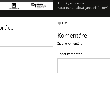
Autorky koncepcie:
Katarína Gatialová, Jana Mináriková
Like
práce
Komentáre
Žiadne komentáre
Pridať komentár