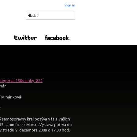
Sign in
ategoria=13&clanky=822
inár
a Mináriková
u
ský samosprávny kraj pozýva Vás a Vašich
RS - animácie z Marsu. Výstava potrvá do
e v stredu 9. decembra 2009 o 17.00 hod.