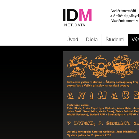
Úvod
Diela
Študenti
Výs