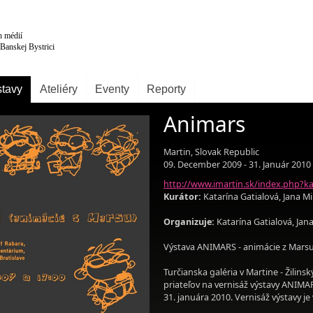
tavy
Ateliéry
Eventy
Reporty
Animars
Martin, Slovak Republic
09. December 2009 - 31. Január 2010
http://www.imartin.sk/index.php?k
Kurátor:
Katarína Gatialová, Jana M
Organizuje:
Katarína Gatialová, Jan
Výstava ANIMARS - animácie z Mars
Turčianska galéria v Martine - Žilin
priateľov na vernisáž výstavy ANIMA
31. januára 2010. Vernisáž výstavy j