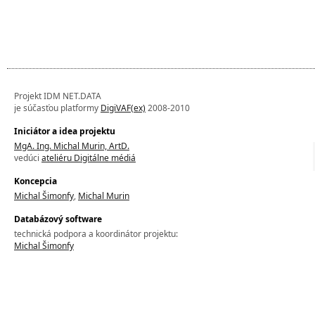
Projekt IDM NET.DATA
je súčasťou platformy
DigiVAF(ex)
2008-2010
Iniciátor a idea projektu
MgA. Ing. Michal Murin, ArtD.
vedúci
ateliéru Digitálne médiá
Koncepcia
Michal Šimonfy
,
Michal Murin
Databázový software
technická podpora a koordinátor projektu:
Michal Šimonfy