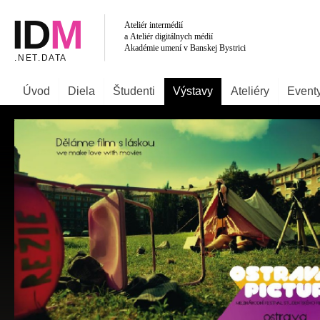
Úvod
Diela
Študenti
Výstavy
Ateliéry
Event