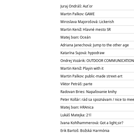
Juraj Ondráš: Aut´or
Martin Palkov: GAME
Miroslava Majorošová: Lickerish
Martin Keniž: Hlavné mesto SR
Matej Ivan: Oceán
Adriana Janechová: Jump to the other age
Katarína Sujová: hypodraw
Ondrej Vozárik: OUTDOOR COMMUNICATION
Martin Keniž: Playin with it
Martin Palkov: public-made street-art
Viktor Petráš: parte
Radovan Bries: Napaľovanie knihy
Peter Kollár: rád sa spoznávam / nice to me
Matej Ivan: HRAnica
Lukáš Matejka: 21l
Ivana Kohlhammerová: Got a light,sir?
Erik Bartoš: Božská Harmónia