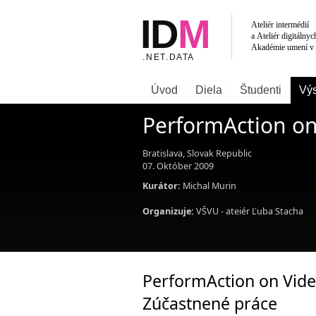
Úvod
Diela
Študenti
Výs
PerformAction on
Bratislava, Slovak Republic
07. Október 2009
Kurátor:
Michal Murin
Organizuje:
VŠVU - ateiér Ľuba Stacha
PerformAction on Vide
Zúčastnené práce