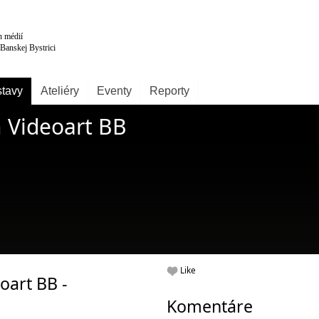
tavy
Ateliéry
Eventy
Reporty
 Videoart BB
Like
oart BB -
Komentáre