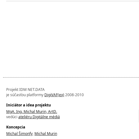
Projekt IDM NET.DATA
je súčasťou platformy
DigiVAF(ex)
2008-2010
Iniciátor a idea projektu
MgA. Ing. Michal Murin, ArtD.
vedúci
ateliéru Digitálne médiá
Koncepcia
Michal Šimonfy
,
Michal Murin