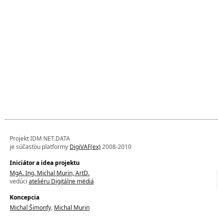
Projekt IDM NET.DATA
je súčasťou platformy
DigiVAF(ex)
2008-2010
Iniciátor a idea projektu
MgA. Ing. Michal Murin, ArtD.
vedúci
ateliéru Digitálne médiá
Koncepcia
Michal Šimonfy
,
Michal Murin