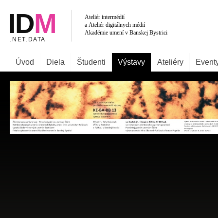
Úvod
Diela
Študenti
Výstavy
Ateliéry
Event