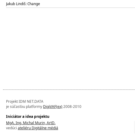
Jakub Lindiš: Change
Projekt IDM NET.DATA
je súčasťou platformy
DigiVAF(ex)
2008-2010
Iniciátor a idea projektu
MgA. Ing. Michal Murin, ArtD.
vedúci
ateliéru Digitálne médiá