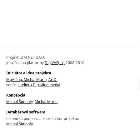
Projekt IDM NET.DATA
je súčasťou platformy
DigiVAF(ex)
2008-2010
Iniciátor a idea projektu
MgA. Ing. Michal Murin, ArtD.
vedúci
ateliéru Digitálne médiá
Koncepcia
Michal Šimonfy
,
Michal Murin
Databázový software
technická podpora a koordinátor projektu:
Michal Šimonfy