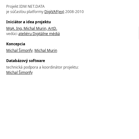
Projekt IDM NET.DATA
je súčasťou platformy
DigiVAF(ex)
2008-2010
Iniciátor a idea projektu
MgA. Ing. Michal Murin, ArtD.
vedúci
ateliéru Digitálne médiá
Koncepcia
Michal Šimonfy
,
Michal Murin
Databázový software
technická podpora a koordinátor projektu:
Michal Šimonfy