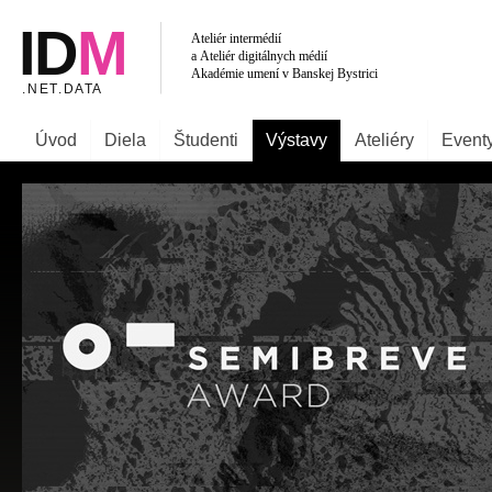
Úvod
Diela
Študenti
Výstavy
Ateliéry
Event