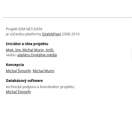
Projekt IDM NET.DATA
je súčasťou platformy
DigiVAF(ex)
2008-2010
Iniciátor a idea projektu
MgA. Ing. Michal Murin, ArtD.
vedúci
ateliéru Digitálne médiá
Koncepcia
Michal Šimonfy
,
Michal Murin
Databázový software
technická podpora a koordinátor projektu:
Michal Šimonfy