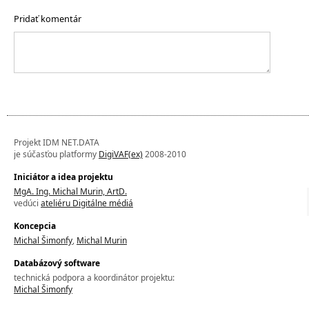
Pridať komentár
Projekt IDM NET.DATA
je súčasťou platformy
DigiVAF(ex)
2008-2010
Iniciátor a idea projektu
MgA. Ing. Michal Murin, ArtD.
vedúci
ateliéru Digitálne médiá
Koncepcia
Michal Šimonfy
,
Michal Murin
Databázový software
technická podpora a koordinátor projektu:
Michal Šimonfy