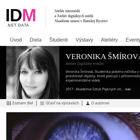
Úvod
Diela
Študenti
Výstavy
Ateliéry
Event
VERONIKA ŠMÍROV
Ateliér Digitálne média
Veronika Šmírová, študentka piateho ročníka v at
priestorové objekty, ktoré pracujú s prítomnosťo
experimentálne videá.
2017 - Akademia Sztuk Pięknych im...
viac
Zoznam diel
Účasť na výstavách
O autorovi