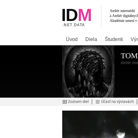
Úvod
Diela
Študenti
Výs
TOM
Ateliér In
Zoznam diel
Účasť na výstavách