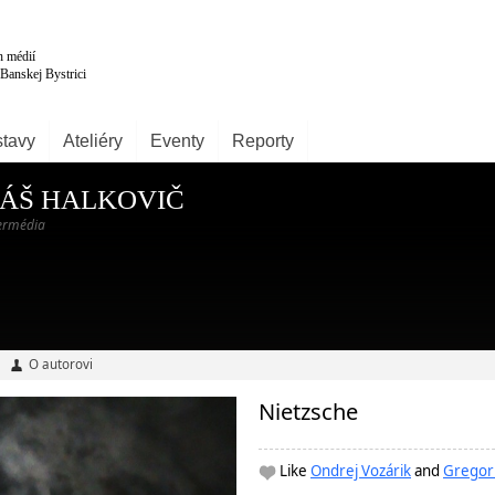
tavy
Ateliéry
Eventy
Reporty
ÁŠ HALKOVIČ
termédia
O autorovi
Nietzsche
Like
Ondrej Vozárik
and
Gregor