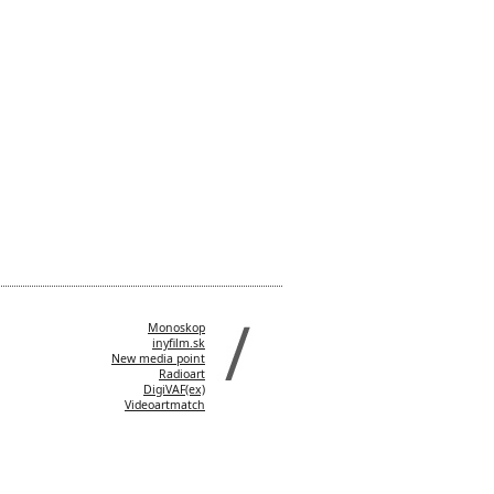
Monoskop
inyfilm.sk
New media point
Radioart
DigiVAF(ex)
Videoartmatch