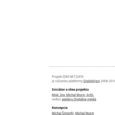
Projekt IDM NET.DATA
je súčasťou platformy
DigiVAF(ex)
2008-201
Iniciátor a idea projektu
MgA. Ing. Michal Murin, ArtD.
vedúci
ateliéru Digitálne médiá
Koncepcia
Michal Šimonfy
,
Michal Murin