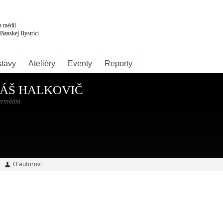
tavy
Ateliéry
Eventy
Reporty
ÁŠ HALKOVIČ
termédia
O autorovi