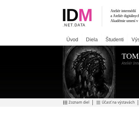
Úvod
Diela
Študenti
Výs
TOM
Ateliér In
Zoznam diel
Účasť na výstavách