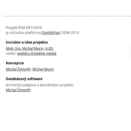
Projekt IDM NET.DATA
je súčasťou platformy
DigiVAF(ex)
2008-2010
Iniciátor a idea projektu
MgA. Ing. Michal Murin, ArtD.
vedúci
ateliéru Digitálne médiá
Koncepcia
Michal Šimonfy
,
Michal Murin
Databázový software
technická podpora a koordinátor projektu:
Michal Šimonfy