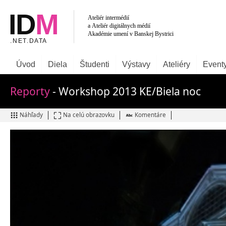
Úvod
Diela
Študenti
Výstavy
Ateliéry
Event
Reporty
- Workshop 2013 KE/Biela noc
Náhľady
Na celú obrazovku
Komentáre