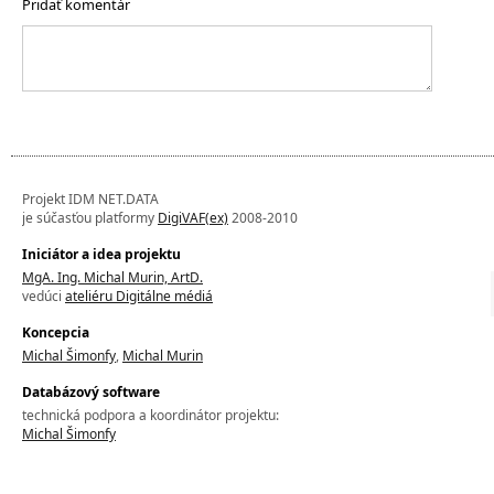
Pridať komentár
Projekt IDM NET.DATA
je súčasťou platformy
DigiVAF(ex)
2008-2010
Iniciátor a idea projektu
MgA. Ing. Michal Murin, ArtD.
vedúci
ateliéru Digitálne médiá
Koncepcia
Michal Šimonfy
,
Michal Murin
Databázový software
technická podpora a koordinátor projektu:
Michal Šimonfy