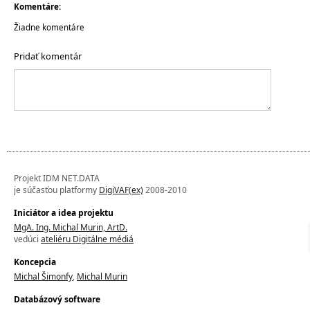
Komentáre:
Žiadne komentáre
Pridať komentár
Projekt IDM NET.DATA
je súčasťou platformy
DigiVAF(ex)
2008-2010
Iniciátor a idea projektu
MgA. Ing. Michal Murin, ArtD.
vedúci
ateliéru Digitálne médiá
Koncepcia
Michal Šimonfy
,
Michal Murin
Databázový software