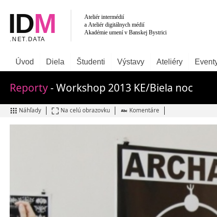
Úvod
Diela
Študenti
Výstavy
Ateliéry
Event
Reporty
- Workshop 2013 KE/Biela noc
Náhľady
Na celú obrazovku
Komentáre