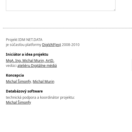
Projekt IDM NET.DATA
je súčasťou platformy
DigiVAF(ex)
2008-2010
Iniciátor a idea projektu
MgA. Ing. Michal Murin, ArtD.
vedúci
ateliéru Digitálne médiá
Koncepcia
Michal Šimonfy
,
Michal Murin
Databázový software
technická podpora a koordinátor projektu:
Michal Šimonfy