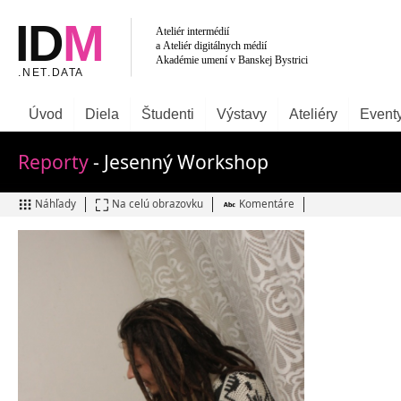
Úvod
Diela
Študenti
Výstavy
Ateliéry
Event
Reporty
- Jesenný Workshop
Náhľady
Na celú obrazovku
Komentáre