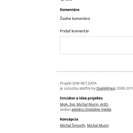
Komentáre:
Žiadne komentáre
Pridať komentár
Projekt IDM NET.DATA
je súčasťou platformy
DigiVAF(ex)
2008-201
Iniciátor a idea projektu
MgA. Ing. Michal Murin, ArtD.
vedúci
ateliéru Digitálne médiá
Koncepcia
Michal Šimonfy
,
Michal Murin