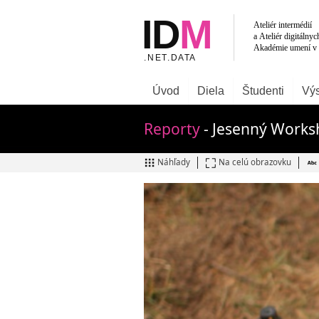
Úvod
Diela
Študenti
Výs
Reporty
- Jesenný Work
Náhľady
Na celú obrazovku