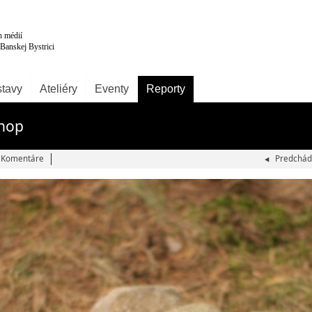
tavy
Ateliéry
Eventy
Reporty
shop
Komentáre
Predchád