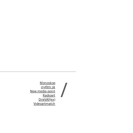
Monoskop
inyfilm.sk
New media point
Radioart
DigiVAF(ex)
Videoartmatch