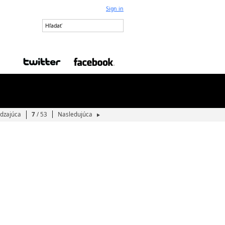
Sign in
dzajúca
7
/ 53
Nasledujúca