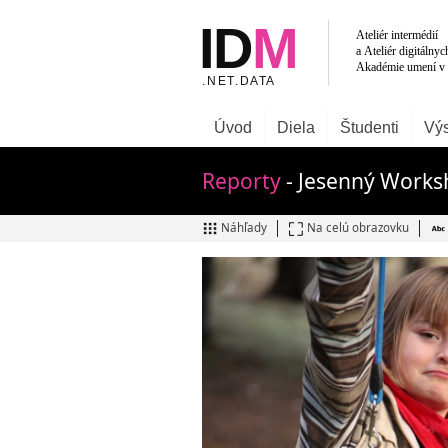
Úvod
Diela
Študenti
Výs
Reporty
- Jesenný Work
Náhľady
Na celú obrazovku