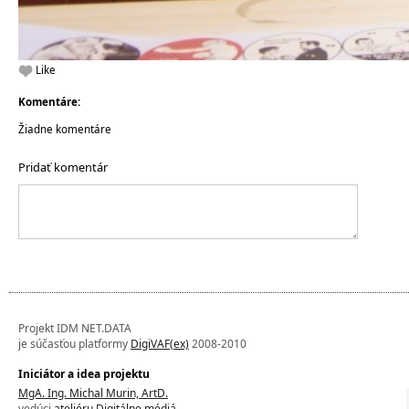
Like
Komentáre:
Žiadne komentáre
Pridať komentár
Projekt IDM NET.DATA
je súčasťou platformy
DigiVAF(ex)
2008-2010
Iniciátor a idea projektu
MgA. Ing. Michal Murin, ArtD.
vedúci
ateliéru Digitálne médiá