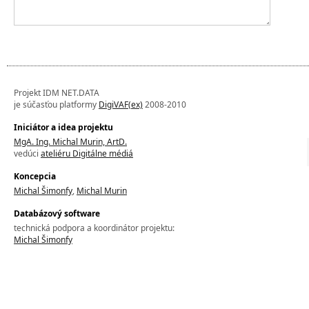
Projekt IDM NET.DATA
je súčasťou platformy
DigiVAF(ex)
2008-2010
Iniciátor a idea projektu
MgA. Ing. Michal Murin, ArtD.
vedúci
ateliéru Digitálne médiá
Koncepcia
Michal Šimonfy
,
Michal Murin
Databázový software
technická podpora a koordinátor projektu:
Michal Šimonfy