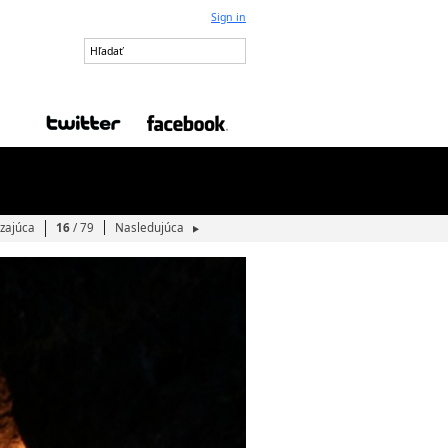
Sign in
zajúca
16
/ 79
Nasledujúca