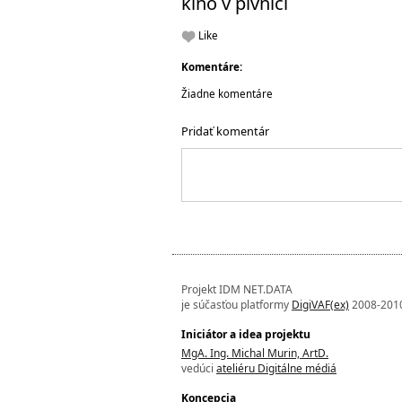
kino v pivnici
Like
Komentáre:
Žiadne komentáre
Pridať komentár
Projekt IDM NET.DATA
je súčasťou platformy
DigiVAF(ex)
2008-201
Iniciátor a idea projektu
MgA. Ing. Michal Murin, ArtD.
vedúci
ateliéru Digitálne médiá
Koncepcia