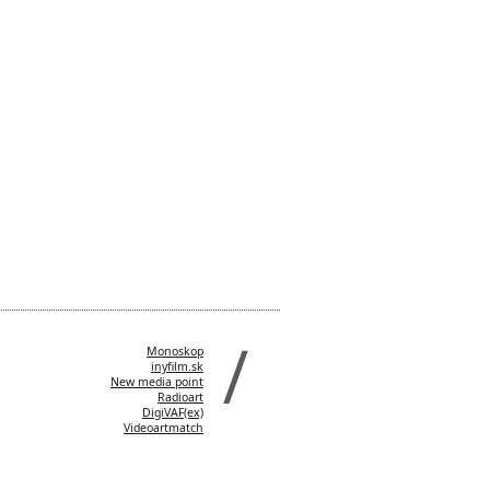
Monoskop
inyfilm.sk
New media point
Radioart
DigiVAF(ex)
Videoartmatch