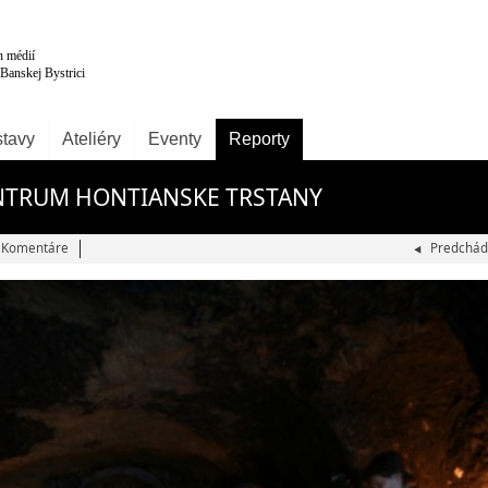
tavy
Ateliéry
Eventy
Reporty
ENTRUM HONTIANSKE TRSTANY
Komentáre
Predchád