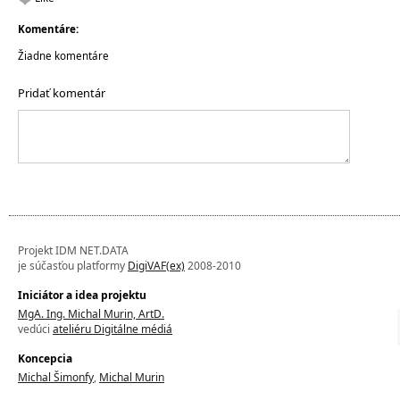
Komentáre:
Žiadne komentáre
Pridať komentár
Projekt IDM NET.DATA
je súčasťou platformy
DigiVAF(ex)
2008-2010
Iniciátor a idea projektu
MgA. Ing. Michal Murin, ArtD.
vedúci
ateliéru Digitálne médiá
Koncepcia
Michal Šimonfy
,
Michal Murin