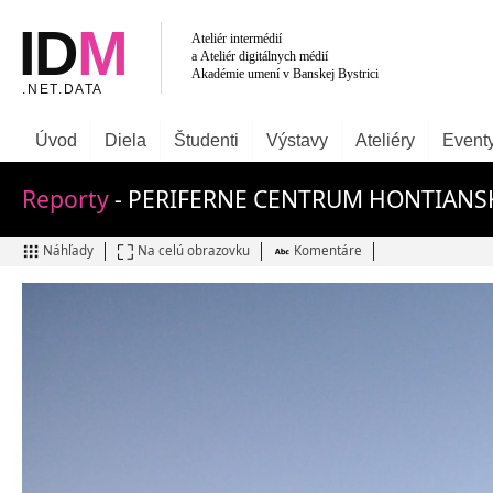
Úvod
Diela
Študenti
Výstavy
Ateliéry
Event
Reporty
- PERIFERNE CENTRUM HONTIANS
Náhľady
Na celú obrazovku
Komentáre