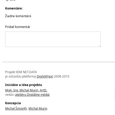
Komentáre:
Žiadne komentáre
Pridať komentár
Projekt IDM NET.DATA
je súčasťou platformy
DigiVAF(ex)
2008-2010
Iniciátor a idea projektu
MgA. Ing. Michal Murin, ArtD.
vedúci
ateliéru Digitálne médiá
Koncepcia
Michal Šimonfy
,
Michal Murin