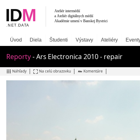
Úvod
Diela
Študenti
Výstavy
Ateliéry
Event
Reporty
- Ars Electronica 2010 - repair
Náhľady
Na celú obrazovku
Komentáre