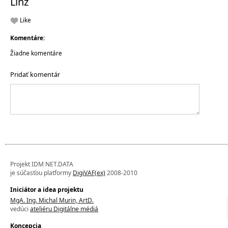
Linz
Like
Komentáre:
Žiadne komentáre
Pridať komentár
Projekt IDM NET.DATA
je súčasťou platformy
DigiVAF(ex)
2008-2010
Iniciátor a idea projektu
MgA. Ing. Michal Murin, ArtD.
vedúci
ateliéru Digitálne médiá
Koncepcia