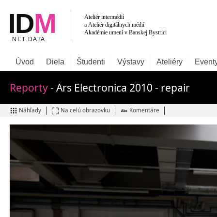
Úvod
Diela
Študenti
Výstavy
Ateliéry
Event
Reporty
- Ars Electronica 2010 - repair
Náhľady
Na celú obrazovku
Komentáre