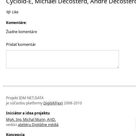
Cycloid-E, Michael Décosterd, André Décosterd
Like
Komentáre:
Žiadne komentáre
Pridať komentár
Projekt IDM NET.DATA
je súčasťou platformy
DigiVAF(ex)
2008-2010
Iniciátor a idea projektu
MgA. Ing. Michal Murin, ArtD.
vedúci
ateliéru Digitálne médiá
Koncepcia