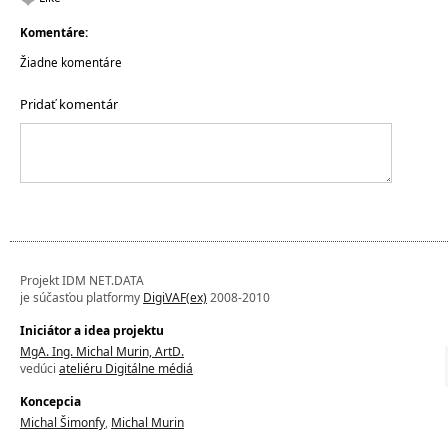
Komentáre:
Žiadne komentáre
Pridať komentár
Projekt IDM NET.DATA
je súčasťou platformy
DigiVAF(ex)
2008-2010
Iniciátor a idea projektu
MgA. Ing. Michal Murin, ArtD.
vedúci
ateliéru Digitálne médiá
Koncepcia
Michal Šimonfy
,
Michal Murin