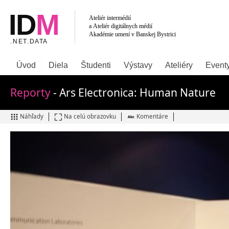
Úvod
Diela
Študenti
Výstavy
Ateliéry
Event
Reporty
- Ars Electronica: Human Nature
Náhľady
Na celú obrazovku
Komentáre