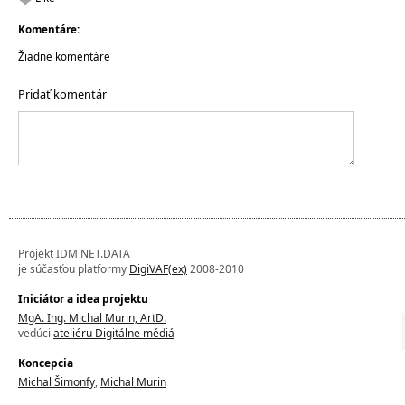
Komentáre:
Žiadne komentáre
Pridať komentár
Projekt IDM NET.DATA
je súčasťou platformy
DigiVAF(ex)
2008-2010
Iniciátor a idea projektu
MgA. Ing. Michal Murin, ArtD.
vedúci
ateliéru Digitálne médiá
Koncepcia
Michal Šimonfy
,
Michal Murin