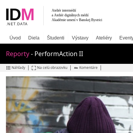
Úvod
Diela
Študenti
Výstavy
Ateliéry
Event
Reporty
- PerformAction II
Náhľady
Na celú obrazovku
Komentáre