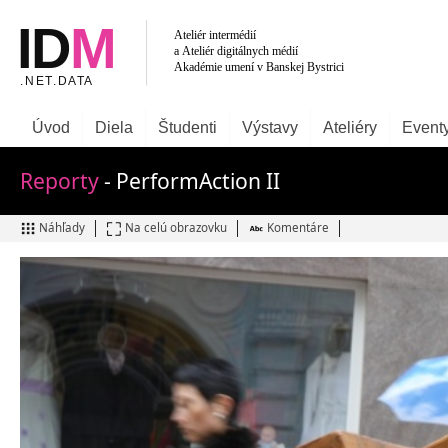
Úvod
Diela
Študenti
Výstavy
Ateliéry
Event
Reporty
- PerformAction II
Náhľady
Na celú obrazovku
Komentáre