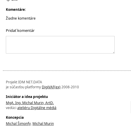
Komentáre:
Žiadne komentáre
Pridať komentár
Projekt IDM NET.DATA
je súčasťou platformy
DigiVAF(ex)
2008-2010
Iniciátor a idea projektu
MgA. Ing. Michal Murin, ArtD.
vedúci
ateliéru Digitálne médiá
Koncepcia
Michal Šimonfy
,
Michal Murin