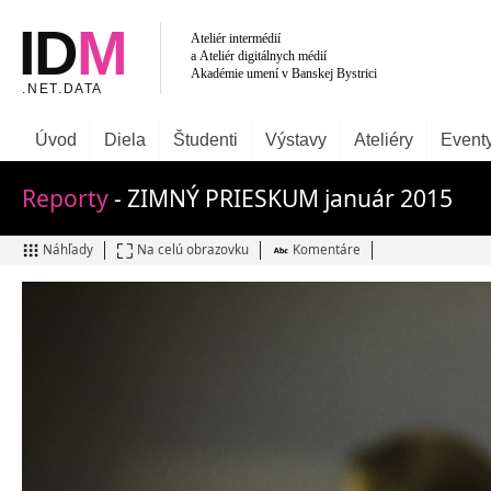
Úvod
Diela
Študenti
Výstavy
Ateliéry
Event
Reporty
- ZIMNÝ PRIESKUM január 2015
Náhľady
Na celú obrazovku
Komentáre