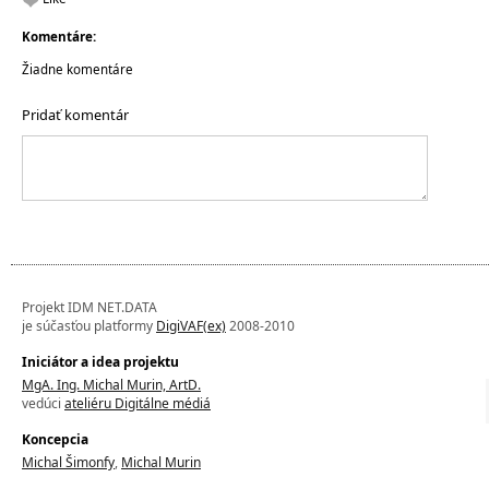
Komentáre:
Žiadne komentáre
Pridať komentár
Projekt IDM NET.DATA
je súčasťou platformy
DigiVAF(ex)
2008-2010
Iniciátor a idea projektu
MgA. Ing. Michal Murin, ArtD.
vedúci
ateliéru Digitálne médiá
Koncepcia
Michal Šimonfy
,
Michal Murin