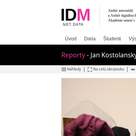
Úvod
Diela
Študenti
Výs
Reporty
- Jan Kostolansky
Náhľady
Na celú obrazovku