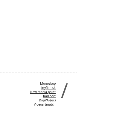
Monoskop
inyfilm.sk
New media point
Radioart
DigiVAF(ex)
Videoartmatch