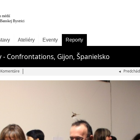
tavy
Ateliéry
Eventy
Reporty
 - Confrontations, Gijon, Španielsko
Komentáre
Predchád