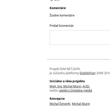
Komentáre:
Žiadne komentáre
Pridať komentár
Projekt IDM NET.DATA
je súčasťou platformy
DigiVAF(ex)
2008-201
Iniciátor a idea projektu
MgA. Ing. Michal Murin, ArtD.
vedúci
ateliéru Digitálne médiá
Koncepcia
Michal Šimonfy
,
Michal Murin