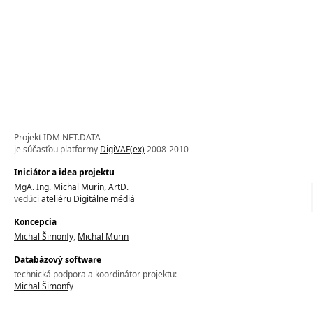
Projekt IDM NET.DATA
je súčasťou platformy
DigiVAF(ex)
2008-2010
Iniciátor a idea projektu
MgA. Ing. Michal Murin, ArtD.
vedúci
ateliéru Digitálne médiá
Koncepcia
Michal Šimonfy
,
Michal Murin
Databázový software
technická podpora a koordinátor projektu:
Michal Šimonfy