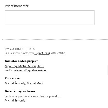
Pridať komentár
Projekt IDM NET.DATA
je súčasťou platformy
DigiVAF(ex)
2008-2010
Iniciátor a idea projektu
MgA. Ing. Michal Murin, ArtD.
vedúci
ateliéru Digitálne médiá
Koncepcia
Michal Šimonfy
,
Michal Murin
Databázový software
technická podpora a koordinátor projektu:
Michal Šimonfy