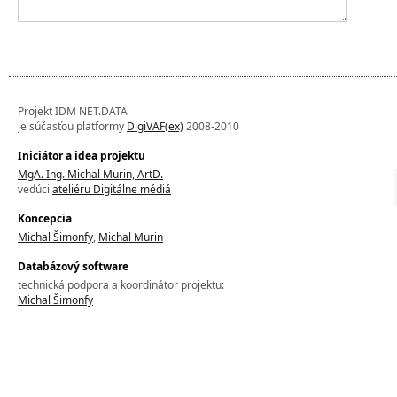
Projekt IDM NET.DATA
je súčasťou platformy
DigiVAF(ex)
2008-2010
Iniciátor a idea projektu
MgA. Ing. Michal Murin, ArtD.
vedúci
ateliéru Digitálne médiá
Koncepcia
Michal Šimonfy
,
Michal Murin
Databázový software
technická podpora a koordinátor projektu:
Michal Šimonfy