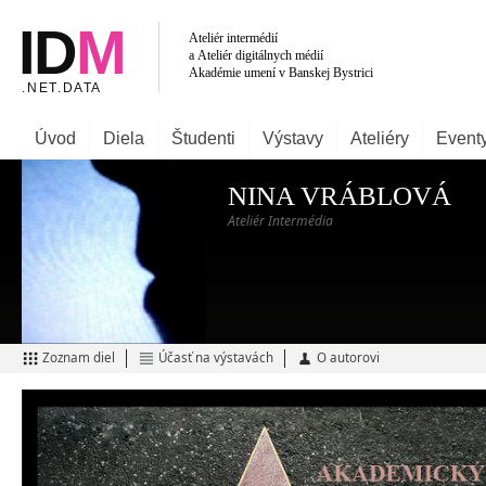
Úvod
Diela
Študenti
Výstavy
Ateliéry
Event
NINA VRÁBLOVÁ
Ateliér Intermédia
Zoznam diel
Účasť na výstavách
O autorovi