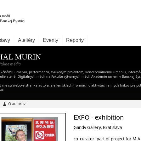
tavy
Ateliéry
Eventy
Reporty
HAL MURIN
gitálne média
 akčnému umeniu, performancii, zvukovým projektom, konceptuálnemu umeniu, interm
die ateliér Digitálnych médií na Fakulte výtvarných médií Akadémie umení v Banskej Byst
ie sú webové stránka autora, ale len sklad informácií o aktivitách a iných linkov pre po
iac
O autorovi
EXPO - exhibition
Gandy Gallery, Bratislava
co_curator: part of project for M.A