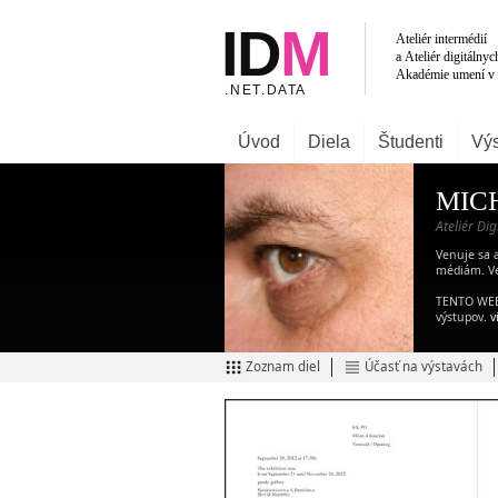
Úvod
Diela
Študenti
Výs
MIC
Ateliér Di
Venuje sa
médiám. Ve
TENTO WEB n
výstupov.
v
Zoznam diel
Účasť na výstavách