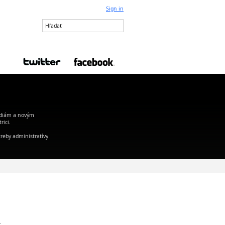
Sign in
édiám a novým
rici.
treby administratívy
.