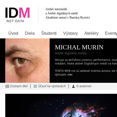
Úvod
Diela
Študenti
Výstavy
Ateliéry
Event
MICHAL MURIN
Ateliér Digitálne média
Venuje sa akčnému umeniu, performancii, zv
médiám. Vedie ateliér Digitálnych médií na Fak
TENTO WEB nie sú webové stránka autora, ale len
výstupov.
viac
Zoznam diel
Účasť na výstavách
O autorovi