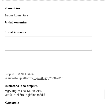
Komentáre
Žiadne komentáre
Pridať komentár
Pridať komentár
Projekt IDM NET.DATA
je súčasťou platformy
DigiVAF(ex)
2008-2010
Iniciátor a idea projektu
MgA. Ing. Michal Murin, ArtD.
vedúci
ateliéru Digitálne médiá
Koncepcia