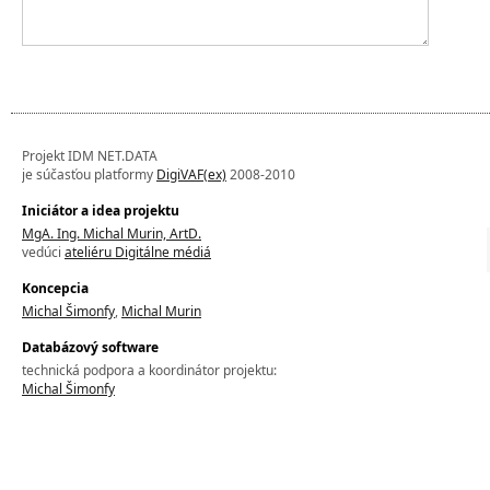
Projekt IDM NET.DATA
je súčasťou platformy
DigiVAF(ex)
2008-2010
Iniciátor a idea projektu
MgA. Ing. Michal Murin, ArtD.
vedúci
ateliéru Digitálne médiá
Koncepcia
Michal Šimonfy
,
Michal Murin
Databázový software
technická podpora a koordinátor projektu:
Michal Šimonfy