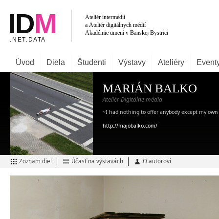
Úvod
Diela
Študenti
Výstavy
Ateliéry
Event
MARIÁN BALKO
Ateliér Digitálne média
~I had nothing to offer anybody except my own
http://majobalko.com/
Zoznam diel
Účasť na výstavách
O autorovi