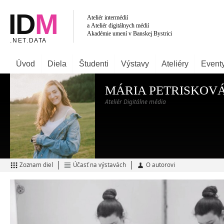
Úvod
Diela
Študenti
Výstavy
Ateliéry
Event
MÁRIA PETRISKOV
Ateliér Digitálne média
Zoznam diel
Účasť na výstavách
O autorovi