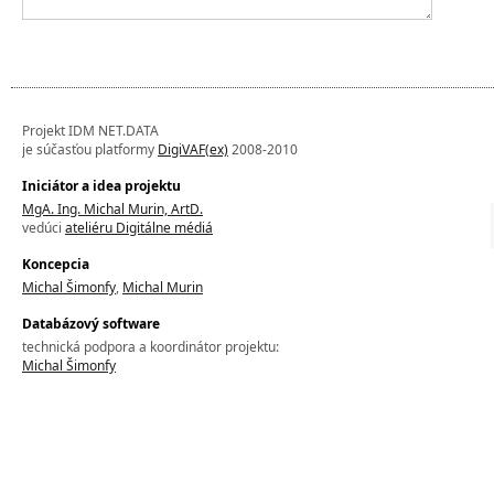
Projekt IDM NET.DATA
je súčasťou platformy
DigiVAF(ex)
2008-2010
Iniciátor a idea projektu
MgA. Ing. Michal Murin, ArtD.
vedúci
ateliéru Digitálne médiá
Koncepcia
Michal Šimonfy
,
Michal Murin
Databázový software
technická podpora a koordinátor projektu:
Michal Šimonfy