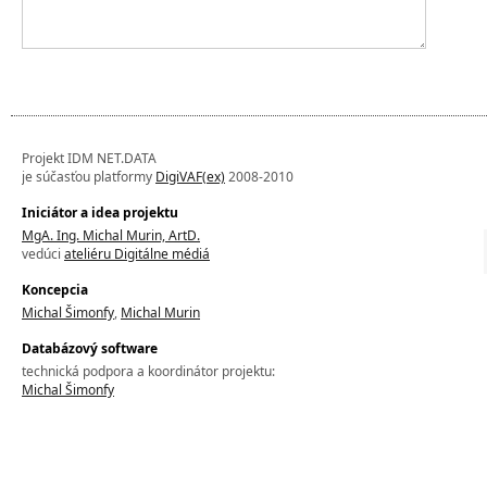
Projekt IDM NET.DATA
je súčasťou platformy
DigiVAF(ex)
2008-2010
Iniciátor a idea projektu
MgA. Ing. Michal Murin, ArtD.
vedúci
ateliéru Digitálne médiá
Koncepcia
Michal Šimonfy
,
Michal Murin
Databázový software
technická podpora a koordinátor projektu:
Michal Šimonfy