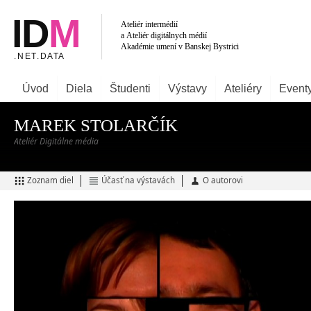
Úvod
Diela
Študenti
Výstavy
Ateliéry
Event
MAREK STOLARČÍK
Ateliér Digitálne média
Zoznam diel
Účasť na výstavách
O autorovi